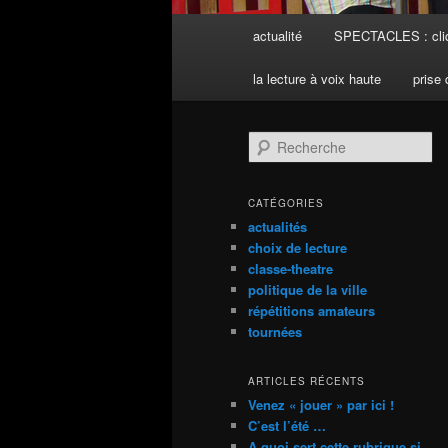
Menu
actualité
SPECTACLES : cliq
principal
la lecture à voix haute
prise 
R
e
c
h
CATÉGORIES
e
actualités
r
choix de lecture
c
classe-theatre
h
politique de la ville
e
répétitions amateurs
tournées
ARTICLES RÉCENTS
Venez « jouer » par ici !
C’est l’été …
A quoi sert cette rubrique si