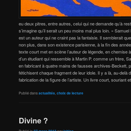
eu deux pitres, entre autres, celui qui ne demande qu’à rester
s’imagine qu’il serait un peu moins mal plus loin. » Samuel
est un auteur qui ne craint pas la fantaisie. Il semblerait 
non plus, dans son existence parisienne, à la fin des anné
texte court met en scène l’auteur de légende, en chemise à 
d’un étudiant qui ressemble à Martin P. comme un frère, S
en fabricant à quatre mains de fausses archives-Beckett, po
fétichisent chaque fragment de leur idole. Il y a là, au-delà 
fabrication de la figure de l’artiste. Un livre court, souriant
Publié dans
actualités
,
choix de lecture
Divine ?
Publié le
27 mars 2013
par
leblog