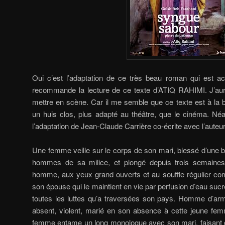
Oui c’est l’adaptation de ce très beau roman qui est ac
recommande la lecture de ce texte d’ATIQ RAHIMI. J’aur
mettre en scène. Car il me semble que ce texte est à l
un huis clos, plus adapté au théâtre, que le cinéma. Néa
l’adaptation de Jean-Claude Carrière co-écrite avec l’auteur
Une femme veille sur le corps de son mari, blessé d’une b
hommes de sa milice, et plongé depuis trois semaine
homme, aux yeux grand ouverts et au souffle régulier co
son épouse qui le maintient en vie par perfusion d’eau suc
toutes les luttes qu’a traversées son pays. Homme d’arme
absent, violent, marié en son absence à cette jeune femm
femme entame un long monologue avec son mari, faisant d