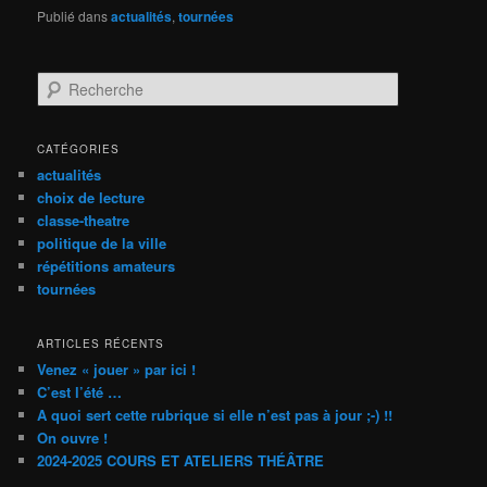
Publié dans
actualités
,
tournées
R
e
c
h
CATÉGORIES
e
actualités
r
choix de lecture
c
classe-theatre
h
politique de la ville
e
répétitions amateurs
tournées
ARTICLES RÉCENTS
Venez « jouer » par ici !
C’est l’été …
A quoi sert cette rubrique si elle n’est pas à jour ;-) !!
On ouvre !
2024-2025 COURS ET ATELIERS THÉÂTRE