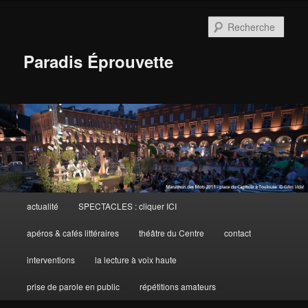
Aller
Aller
au
au
Rech
contenu
contenu
principal
secondaire
Paradis Éprouvette
Menu
actualité
SPECTACLES : cliquer ICI
principal
apéros & cafés littéraires
théâtre du Centre
contact
interventions
la lecture à voix haute
prise de parole en public
répétitions amateurs