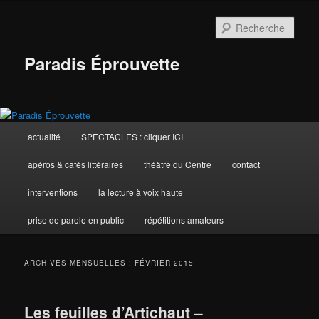
Aller
Aller
au
au
Rech
contenu
contenu
principal
secondaire
Paradis Éprouvette
Menu
actualité
SPECTACLES : cliquer ICI
principal
apéros & cafés littéraires
théâtre du Centre
contact
interventions
la lecture à voix haute
prise de parole en public
répétitions amateurs
ARCHIVES MENSUELLES :
FÉVRIER 2015
Les feuilles d’Artichaut –