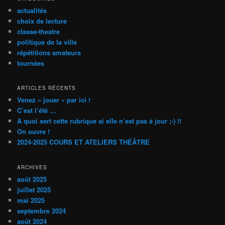
e
actualités
r
choix de lecture
c
classe-theatre
h
politique de la ville
e
répétitions amateurs
tournées
ARTICLES RÉCENTS
Venez « jouer » par ici !
C’est l’été …
A quoi sert cette rubrique si elle n’est pas à jour ;-) !!
On ouvre !
2024-2025 COURS ET ATELIERS THÉÂTRE
ARCHIVES
août 2025
juillet 2025
mai 2025
septembre 2024
août 2024