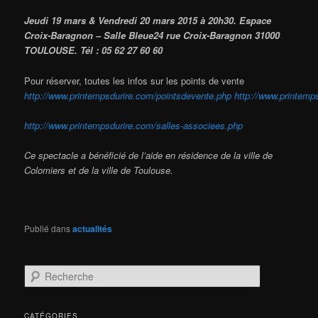
Jeudi 19 mars & Vendredi 20 mars 2015 à
20h30.
Espace
Croix-Baragnon – Salle Bleue
24 rue Croix-Baragnon 31000
TOULOUSE.
Tél : 05 62 27 60 60
Pour réserver, toutes les infos sur les points de vente
http://www.printempsdurire.com/pointsdevente.php
http://www.printem
http://www.printempsdurire.com/salles-associees.php
Ce spectacle a bénéficié de l’aide en résidence de la ville de
Colomiers et de la ville de Toulouse.
Publié dans
actualités
R
e
c
h
CATÉGORIES