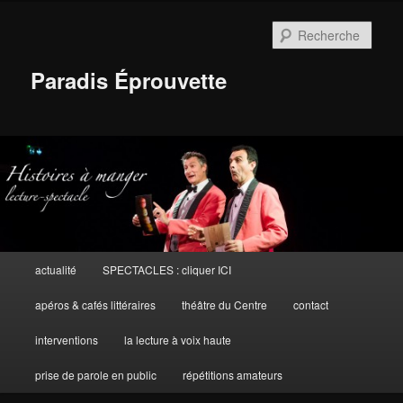
Aller
Aller
au
au
Rech
contenu
contenu
principal
secondaire
Paradis Éprouvette
Menu
actualité
SPECTACLES : cliquer ICI
principal
apéros & cafés littéraires
théâtre du Centre
contact
interventions
la lecture à voix haute
prise de parole en public
répétitions amateurs