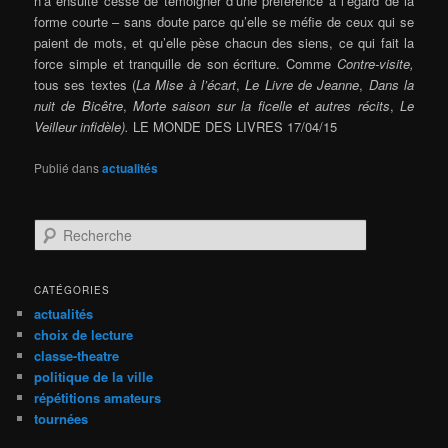
n’a ensuite cessé de témoigner d’une préférence à l’égard de la
forme courte – sans doute parce qu’elle se méfie de ceux qui se
paient de mots, et qu’elle pèse chacun des siens, ce qui fait la
force simple et tranquille de son écriture. Comme
Contre-visite,
tous ses textes (
La Mise à l’écart
,
Le Livre de Jeanne
,
Dans la
nui
t de ­Bicêtre
,
Morte saison sur la ficelle et autres récits
,
Le
Veilleur infidèle).
LE MONDE DES LIVRES 17/04/15
Publié dans
actualités
R
e
c
h
CATÉGORIES
e
actualités
r
choix de lecture
c
classe-theatre
h
politique de la ville
e
répétitions amateurs
tournées