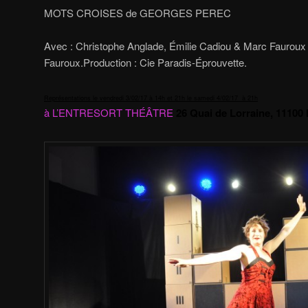
MOTS CROISES de GEORGES PEREC
Avec : Christophe Anglade, Émilie Cadiou & Marc Faurou
Fauroux.Production : Cie Paradis-Éprouvette.
Représentations
le vendredi 3/02/17 à 14h et 21h le samedi 4/02/17 à 21h
à L’ENTRESORT THÉÂTRE
26 Quai de Lorraine, 1110