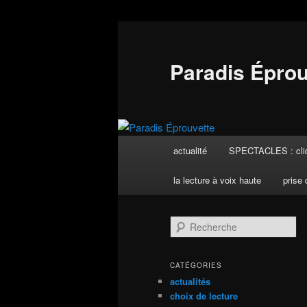
Aller
Aller
au
au
contenu
contenu
Paradis Éprou
principal
secondaire
Menu
actualité
SPECTACLES : cliq
principal
la lecture à voix haute
prise 
R
e
c
h
CATÉGORIES
e
actualités
r
choix de lecture
c