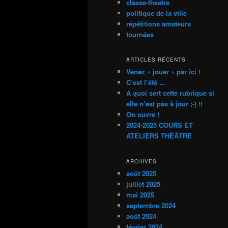
classe-theatre
h
politique de la ville
e
répétitions amateurs
tournées
ARTICLES RÉCENTS
Venez « jouer » par ici !
C’est l’été …
A quoi sert cette rubrique si
elle n’est pas à jour ;-) !!
On ouvre !
2024-2025 COURS ET
ATELIERS THÉÂTRE
ARCHIVES
août 2025
juillet 2025
mai 2025
septembre 2024
août 2024
février 2024