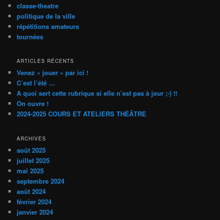
classe-theatre
h
politique de la ville
e
répétitions amateurs
tournées
ARTICLES RÉCENTS
Venez « jouer » par ici !
C’est l’été …
A quoi sert cette rubrique si elle n’est pas à jour ;-) !!
On ouvre !
2024-2025 COURS ET ATELIERS THÉÂTRE
ARCHIVES
août 2025
juillet 2025
mai 2025
septembre 2024
août 2024
février 2024
janvier 2024