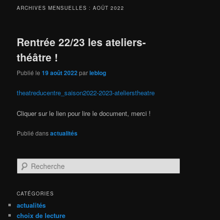
ARCHIVES MENSUELLES :
AOÛT 2022
Rentrée 22/23 les ateliers-
théâtre !
Publié le
19 août 2022
par
leblog
theatreducentre_saison2022-2023-atelierstheatre
Cliquer sur le lien pour lire le document, merci !
Publié dans
actualités
R
e
c
h
CATÉGORIES
e
actualités
r
choix de lecture
c