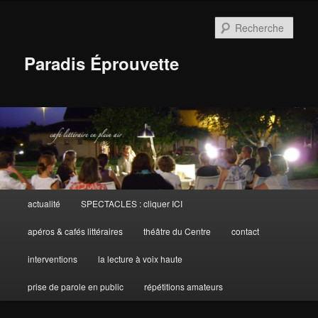
Aller
Aller
au
au
Rech
contenu
contenu
principal
secondaire
Paradis Éprouvette
Menu
actualité
SPECTACLES : cliquer ICI
principal
apéros & cafés littéraires
théâtre du Centre
contact
interventions
la lecture à voix haute
prise de parole en public
répétitions amateurs