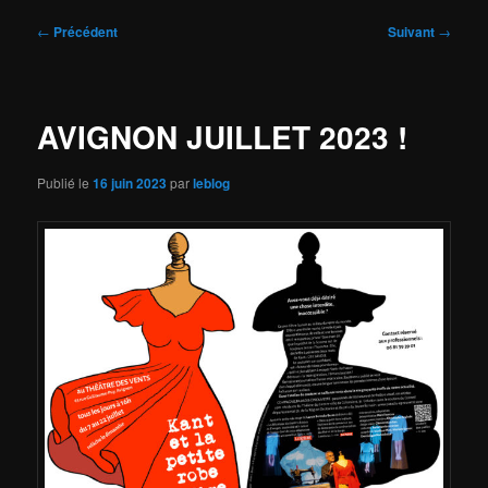
Navigation
←
Précédent
Suivant
→
des
articles
AVIGNON JUILLET 2023 !
Publié le
16 juin 2023
par
leblog