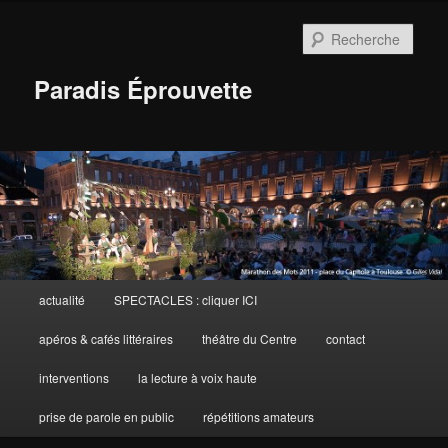
Aller
au
Rech
contenu
principal
Paradis Éprouvette
Menu
actualité
SPECTACLES : cliquer ICI
principal
apéros & cafés littéraires
théâtre du Centre
contact
interventions
la lecture à voix haute
prise de parole en public
répétitions amateurs