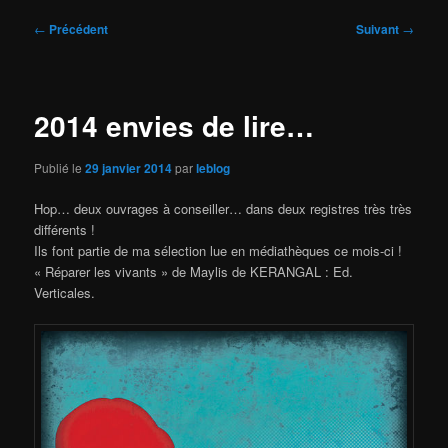
Navigation
←
Précédent
Suivant
→
des
articles
2014 envies de lire…
Publié le
29 janvier 2014
par
leblog
Hop… deux ouvrages à conseiller… dans deux registres très très
différents !
Ils font partie de ma sélection lue en médiathèques ce mois-ci !
« Réparer les vivants » de Maylis de KERANGAL : Ed.
Verticales.