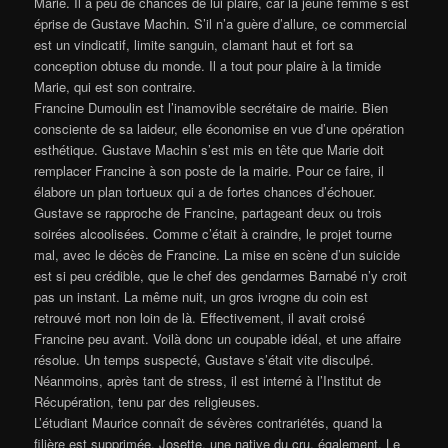
Marie. Il a peu de chances de lui plaire, car la jeune femme s’est
éprise de Gustave Machin. S’il n’a guère d’allure, ce commercial
est un vindicatif, limite sanguin, clamant haut et fort sa
conception obtuse du monde. Il a tout pour plaire à la timide
Marie, qui est son contraire.
Francine Dumoulin est l’inamovible secrétaire de mairie. Bien
consciente de sa laideur, elle économise en vue d’une opération
esthétique. Gustave Machin s’est mis en tête que Marie doit
remplacer Francine à son poste de la mairie. Pour ce faire, il
élabore un plan tortueux qui a de fortes chances d’échouer.
Gustave se rapproche de Francine, partageant deux ou trois
soirées alcoolisées. Comme c’était à craindre, le projet tourne
mal, avec le décès de Francine. La mise en scène d’un suicide
est si peu crédible, que le chef des gendarmes Barnabé n’y croit
pas un instant. La même nuit, un gros ivrogne du coin est
retrouvé mort non loin de là. Effectivement, il avait croisé
Francine peu avant. Voilà donc un coupable idéal, et une affaire
résolue. Un temps suspecté, Gustave s’était vite disculpé.
Néanmoins, après tant de stress, il est interné à l’Institut de
Récupération, tenu par des religieuses.
L’étudiant Maurice connaît de sévères contrariétés, quand la
filière est supprimée. Josette, une native du cru, également. Le