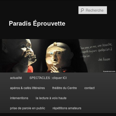
Aller
au
Rech
contenu
principal
Paradis Éprouvette
Menu
actualité
SPECTACLES : cliquer ICI
principal
apéros & cafés littéraires
théâtre du Centre
contact
interventions
la lecture à voix haute
prise de parole en public
répétitions amateurs