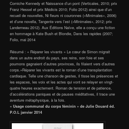
Corniche Kennedy et Naissance d’un pont (Verticales, 2010; prix
Franz Hessel et prix Médicis 2010; Folio 2012) ainsi que d’un
recueil de nouvelles, Ni fleurs ni couronnes («Minimales», 2006)
et d’une novella, Tangente vers l’est («Minimales», 2012; prix
Landerneau 2012). Aux Éditions Naïve, elle a conçu une fiction
en hommage à Kate Bush et Blondie, Dans les rapides (2007;
Folio, mai 2014
Résumé : « Réparer les vivants » Le cœur de Simon migrait
dans un autre endroit du pays, ses reins, son foie et ses
poumons gagnaient d’autres provinces, ils filaient vers d’autres
corps.»Réparer les vivants est le roman d’une transplantation
cardiaque. Telle une chanson de gestes, il tisse les présences et
les espaces, les voix et les actes qui vont se relayer en vingt-
quatre heures exactement. Roman de tension et de patience,
d’accélérations paniques et de pauses méditatives, il trace une
aventure métaphysique, à la fois.
« Usage communal du corps féminin » de Julie Douard éd.
P.O.L janvier 2014